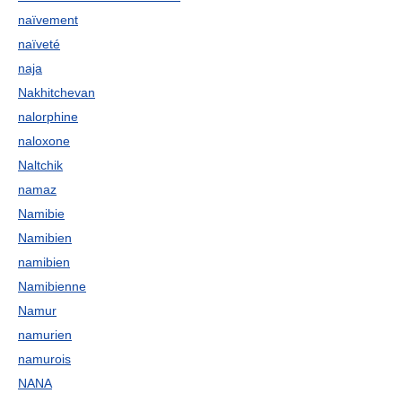
naïvement
naïveté
naja
Nakhitchevan
nalorphine
naloxone
Naltchik
namaz
Namibie
Namibien
namibien
Namibienne
Namur
namurien
namurois
NANA