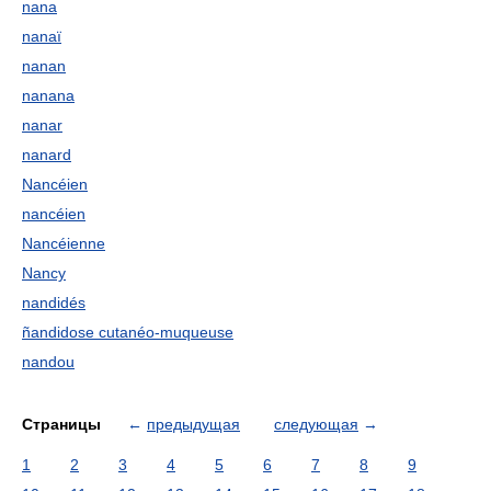
nana
nanaï
nanan
nanana
nanar
nanard
Nancéien
nancéien
Nancéienne
Nancy
nandidés
ñandidose cutanéo-muqueuse
nandou
Страницы
←
предыдущая
следующая
→
1
2
3
4
5
6
7
8
9